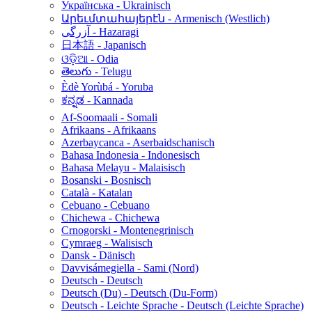
Українська - Ukrainisch
Արեւմտահայերէն - Armenisch (Westlich)
آزرگی - Hazaragi
日本語 - Japanisch
ଓଡ଼ିଆ - Odia
తెలుగు - Telugu
Èdè Yorùbá - Yoruba
ಕನ್ನಡ - Kannada
Af-Soomaali - Somali
Afrikaans - Afrikaans
Azerbaycanca - Aserbaidschanisch
Bahasa Indonesia - Indonesisch
Bahasa Melayu - Malaisisch
Bosanski - Bosnisch
Català - Katalan
Cebuano - Cebuano
Chichewa - Chichewa
Crnogorski - Montenegrinisch
Cymraeg - Walisisch
Dansk - Dänisch
Davvisámegiella - Sami (Nord)
Deutsch - Deutsch
Deutsch (Du) - Deutsch (Du-Form)
Deutsch - Leichte Sprache - Deutsch (Leichte Sprache)