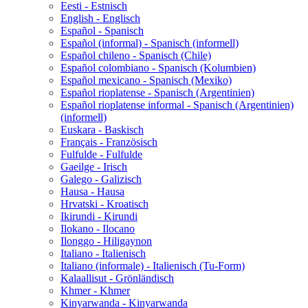
Eesti - Estnisch
English - Englisch
Español - Spanisch
Español (informal) - Spanisch (informell)
Español chileno - Spanisch (Chile)
Español colombiano - Spanisch (Kolumbien)
Español mexicano - Spanisch (Mexiko)
Español rioplatense - Spanisch (Argentinien)
Español rioplatense informal - Spanisch (Argentinien)
(informell)
Euskara - Baskisch
Français - Französisch
Fulfulde - Fulfulde
Gaeilge - Irisch
Galego - Galizisch
Hausa - Hausa
Hrvatski - Kroatisch
Ikirundi - Kirundi
Ilokano - Ilocano
Ilonggo - Hiligaynon
Italiano - Italienisch
Italiano (informale) - Italienisch (Tu-Form)
Kalaallisut - Grönländisch
Khmer - Khmer
Kinyarwanda - Kinyarwanda