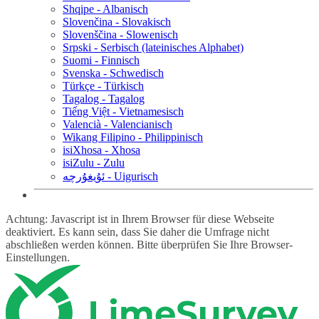
Shqipe - Albanisch
Slovenčina - Slovakisch
Slovenščina - Slowenisch
Srpski - Serbisch (lateinisches Alphabet)
Suomi - Finnisch
Svenska - Schwedisch
Türkçe - Türkisch
Tagalog - Tagalog
Tiếng Việt - Vietnamesisch
Valencià - Valencianisch
Wikang Filipino - Philippinisch
isiXhosa - Xhosa
isiZulu - Zulu
ئۇيغۇرچە - Uigurisch
Achtung: Javascript ist in Ihrem Browser für diese Webseite
deaktiviert. Es kann sein, dass Sie daher die Umfrage nicht
abschließen werden können. Bitte überprüfen Sie Ihre Browser-
Einstellungen.