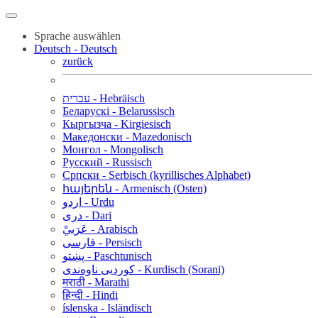
Sprache auswählen
Deutsch - Deutsch
zurück
עברית - Hebräisch
Беларускі - Belarussisch
Кыргызча - Kirgiesisch
Македонски - Mazedonisch
Монгол - Mongolisch
Русский - Russisch
Српски - Serbisch (kyrillisches Alphabet)
հայերեն - Armenisch (Osten)
اردو - Urdu
دری - Dari
عَرَبيْ - Arabisch
فارسی - Persisch
پښتو - Paschtunisch
کوردیی ناوەندی - Kurdisch (Sorani)
मराठी - Marathi
हिन्दी - Hindi
íslenska - Isländisch