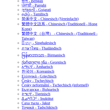
বাংলা - Bengali
ਪੰਜਾਬੀ - Panjabi
ગુજરાતી - Gujarati
தமிழ் - Tamilisch
简体中文 - Chinesisch (Vereinfacht)
繁體中文語系 - Chinesisch (Traditionell - Hong
Kong)
繁體中文（台灣） - Chinesisch - (Traditionell -
Taiwan)
සිංහල - Singhalesisch
ภาษาไทย - Thailändisch
မြန်မာဘာသာ - Birmanisch
ქართული ენა - Georgisch
አማርኛ - Amharisch
한국어 - Koreanisch
Ελληνικά - Griechisch
Česky - Tschechisch
Česky neformální - Tschechisch (informell)
Български - Bulgarisch
ትግርኛ - Tigrinisch
ᐃᓄᒃᑎᑐᑦ - Inuktitut
Саха тыла - Jakut
Тоҷикӣ - Tadschikisch