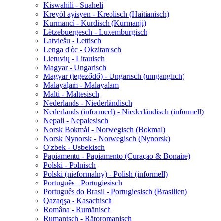
Kiswahili - Suaheli
Kreyòl ayisyen - Kreolisch (Haitianisch)
Kurmancî - Kurdisch (Kurmanji)
Lëtzebuergesch - Luxemburgisch
Latviešu - Lettisch
Lenga d'òc - Okzitanisch
Lietuvių - Litauisch
Magyar - Ungarisch
Magyar (tegeződő) - Ungarisch (umgänglich)
Malayāḷaṁ - Malayalam
Malti - Maltesisch
Nederlands - Niederländisch
Nederlands (informeel) - Niederländisch (informell)
Nepali - Nepalesisch
Norsk Bokmål - Norwegisch (Bokmal)
Norsk Nynorsk - Norwegisch (Nynorsk)
O'zbek - Usbekisch
Papiamentu - Papiamento (Curaçao & Bonaire)
Polski - Polnisch
Polski (nieformalny) - Polish (informell)
Português - Portugiesisch
Português do Brasil - Portugiesisch (Brasilien)
Qazaqşa - Kasachisch
Româna - Rumänisch
Rumantsch - Rätoromanisch